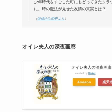
少年時代をすごした町にもどってきたクラ
に。時の魔法が見せた友情の真実とは？
（
偕成社公式HPより
）
オイレ夫人の深夜画廊
オイレ夫人の深夜画廊
created by
Rinker
Amazon
楽天