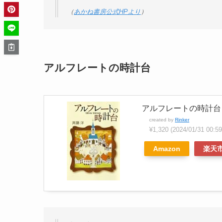
（
あかね書房公式HPより
）
アルフレートの時計台
アルフレートの時計台
created by
Rinker
¥1,320
(2024/01/31 00
Amazon
楽天